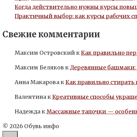
Когда действительно нужны курсы повыш
Практичный выбор: как курсы рабочих с
Свежие комментарии
Максим Островский
к
Как правильно пер
Максим Беляков
к
Деревянные башмаки:
Анна Макарова
к
Как правильно стирать
Валентина
к
Креативные способы украше
Надежда
к
Массажные тапочки — особенн
© 2026 Обувь инфо