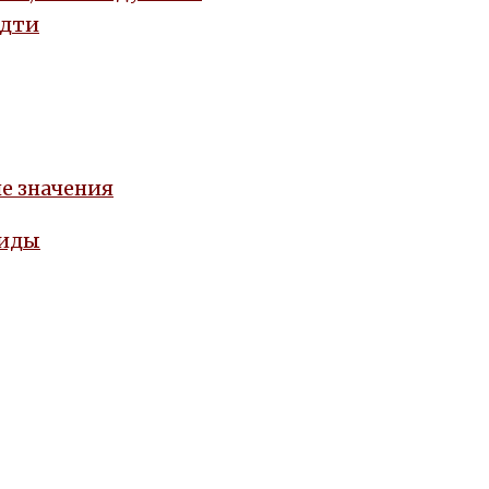
идти
е значения
виды