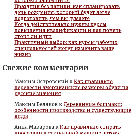
который запомнится
Праздник без паники: как спланировать
день рождения, который будет легче
подготовить, чем вы думаете
Когда действительно нужны курсы
повышения квалификации и как понять,
стоит ли идти
Практичный выбор: как курсы рабочих
специальностей могут изменить вашу
жизнь
Свежие комментарии
Максим Островский
к
Как правильно
перевести американские размеры обуви на
русские значения
Максим Беляков
к
Деревянные башмаки:
особенности производства и существующие
виды
Анна Макарова
к
Как правильно стирать
кроссовки в стиральной машине автомат