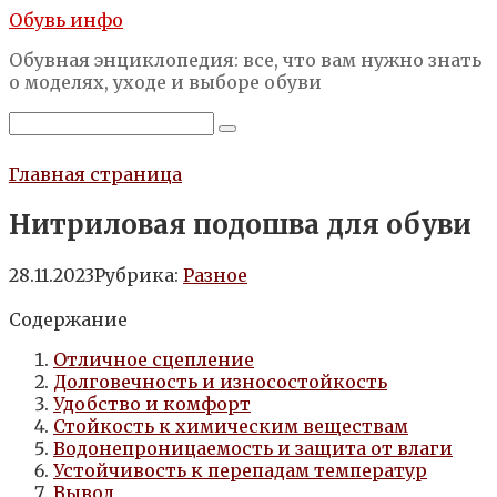
Перейти
Обувь инфо
к
Обувная энциклопедия: все, что вам нужно знать
контенту
о моделях, уходе и выборе обуви
Поиск:
Главная страница
Нитриловая подошва для обуви
28.11.2023
Рубрика:
Разное
Содержание
Отличное сцепление
Долговечность и износостойкость
Удобство и комфорт
Стойкость к химическим веществам
Водонепроницаемость и защита от влаги
Устойчивость к перепадам температур
Вывод