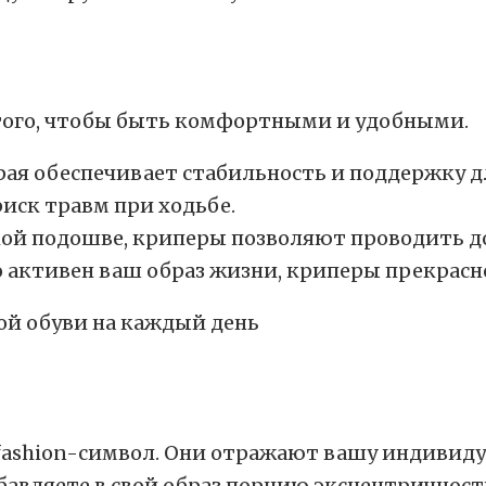
того, чтобы быть комфортными и удобными.
я обеспечивает стабильность и поддержку дл
риск травм при ходьбе.
кой подошве, криперы позволяют проводить д
ко активен ваш образ жизни, криперы прекрасн
 fashion-символ. Они отражают вашу индивиду
обавляете в свой образ порцию эксцентричност