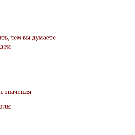
ть, чем вы думаете
идти
е значения
виды