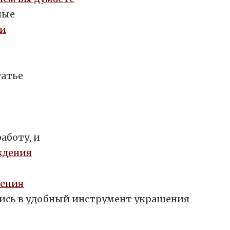
лые
татье
аботу, и
дения
ись в удобный инструмент украшения