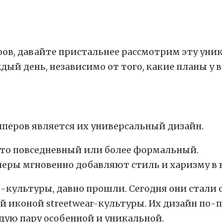
в, давайте пристальнее рассмотрим эту уник
й день, независимо от того, какие планы у в
перов является их универсальный дизайн.
 то повседневный или более формальный.
еры мгновенно добавляют стиль и харизму в
к-культуры, давно прошли. Сегодня они стал
ной иконой streetwear-культуры. Их дизайн п
дую пару особенной и уникальной.