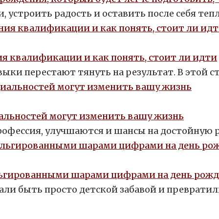
, устроить радость и оставить после себя теп
я квалификации и как понять, стоит ли идти
выки перестают тянуть на результат. В этой с
иальностей могут изменить вашу жизнь
рофессия, улучшаются и шансы на достойную р
ольгированными шарами цифрами на день рож
и быть просто детской забавой и превратил