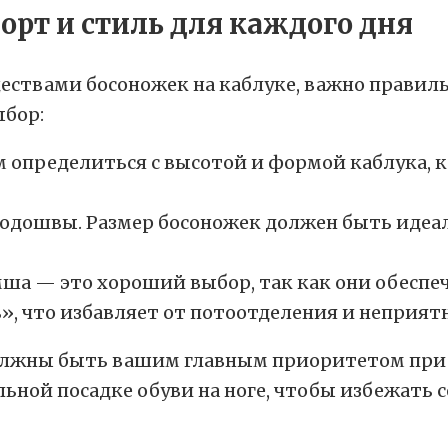
твами босоножек на каблуке, важно правильн
ыбор:
ам определиться с высотой и формой каблука
подошвы. Размер босоножек должен быть иде
мша — это хороший выбор, так как они обеспе
», что избавляет от потоотделения и неприятн
олжны быть вашим главным приоритетом при в
ьной посадке обуви на ноге, чтобы избежать 