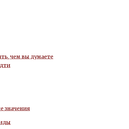
ть, чем вы думаете
идти
е значения
виды