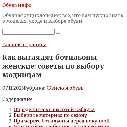
Перейти
Обувь инфо
к
Обувная энциклопедия: все, что вам нужно знать
контенту
о моделях, уходе и выборе обуви
Поиск:
Главная страница
Как выглядят ботильоны
женские: советы по выбору
модницам
07.11.2023
Рубрика:
Женская обувь
Содержание
Определитесь с высотой каблука
Выберите материал по сезону
Примерьте ботильоны перед покупкой
Учитывайте особенности вашего типа