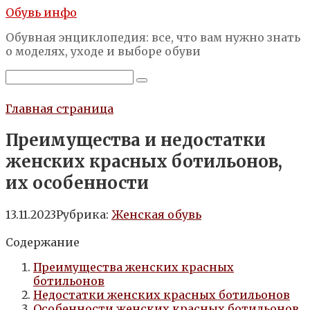
Перейти
Обувь инфо
к
Обувная энциклопедия: все, что вам нужно знать
контенту
о моделях, уходе и выборе обуви
Поиск:
Главная страница
Преимущества и недостатки
женских красных ботильонов,
их особенности
13.11.2023
Рубрика:
Женская обувь
Содержание
Преимущества женских красных
ботильонов
Недостатки женских красных ботильонов
Особенности женских красных ботильонов