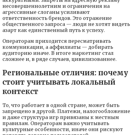
несовершеннолетним и ограничения на
агрессивные слоганы усиливают
ответственность брендов. Это отражение
общественного запроса — люди не хотят видеть
азарт как единственный путь к успеху.
Операторам приходится пересматривать
коммуникации, а аффилиаты — добирать
аудиторию иначе. В итоге маркетинг стал
сложнее и, в ряде случаев, цивилизованнее.
Региональные отличия: почему
стоит учитывать локальный
контекст
То, что работает в одной стране, может быть
запрещено в другой. Платежи, налогообложение
и даже структура игр привязаны к местным
правилам. Операторам важно учитывать
культурные особенности, иначе они рискуют