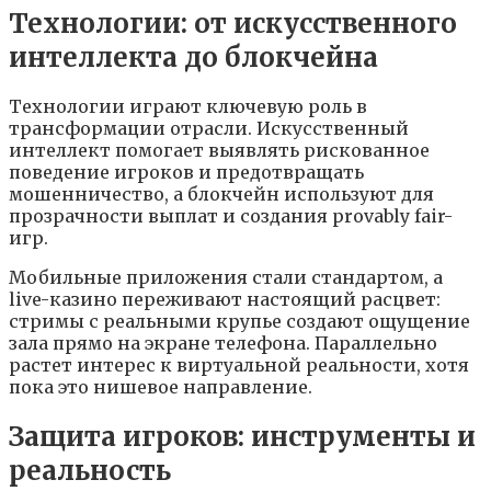
Технологии: от искусственного
интеллекта до блокчейна
Технологии играют ключевую роль в
трансформации отрасли. Искусственный
интеллект помогает выявлять рискованное
поведение игроков и предотвращать
мошенничество, а блокчейн используют для
прозрачности выплат и создания provably fair-
игр.
Мобильные приложения стали стандартом, а
live-казино переживают настоящий расцвет:
стримы с реальными крупье создают ощущение
зала прямо на экране телефона. Параллельно
растет интерес к виртуальной реальности, хотя
пока это нишевое направление.
Защита игроков: инструменты и
реальность