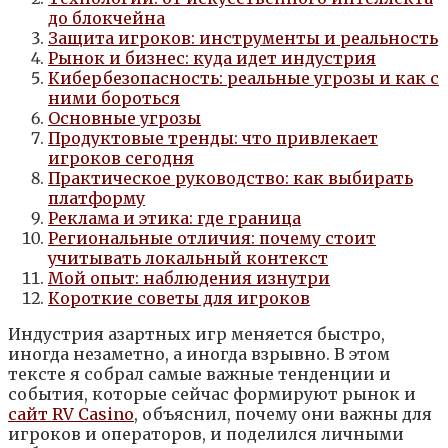
до блокчейна
Защита игроков: инструменты и реальность
Рынок и бизнес: куда идет индустрия
Кибербезопасность: реальные угрозы и как с
ними бороться
Основные угрозы
Продуктовые тренды: что привлекает
игроков сегодня
Практическое руководство: как выбирать
платформу
Реклама и этика: где граница
Региональные отличия: почему стоит
учитывать локальный контекст
Мой опыт: наблюдения изнутри
Короткие советы для игроков
Индустрия азартных игр меняется быстро,
иногда незаметно, а иногда взрывно. В этом
тексте я собрал самые важные тенденции и
события, которые сейчас формируют рынок и
сайт RV Casino
, объяснил, почему они важны для
игроков и операторов, и поделился личными