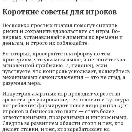
Короткие советы для игроков
Несколько простых правил помогут снизить
риски и сохранить удовольствие от игры. Во-
первых, устанавливайте лимиты по времени и
деньгам, и строго их соблюдайте.
Во-вторых, проверяйте платформу по тем
критериям, что указаны выше, и не гонитесь за
мгновенной прибылью. И, наконец, если
чувствуете, что контроль ускользает, пользуйтесь
механизмами самоисключения — это не стыд, а
разумная мера.
Индустрия азартных игр проходит через этап
зрелости: регулирование, технологии и культура
потребления формируют новое лицо рынка. Для
игроков и бизнесов это шанс — стать более
ответственными, прозрачными и интересными.
Следить за развитием области стоит и тем, кто
делает ставки, и тем, кто зарабатывает на