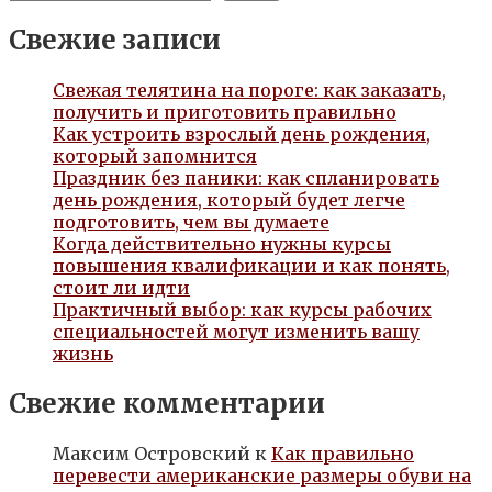
Свежие записи
Свежая телятина на пороге: как заказать,
получить и приготовить правильно
Как устроить взрослый день рождения,
который запомнится
Праздник без паники: как спланировать
день рождения, который будет легче
подготовить, чем вы думаете
Когда действительно нужны курсы
повышения квалификации и как понять,
стоит ли идти
Практичный выбор: как курсы рабочих
специальностей могут изменить вашу
жизнь
Свежие комментарии
Максим Островский
к
Как правильно
перевести американские размеры обуви на