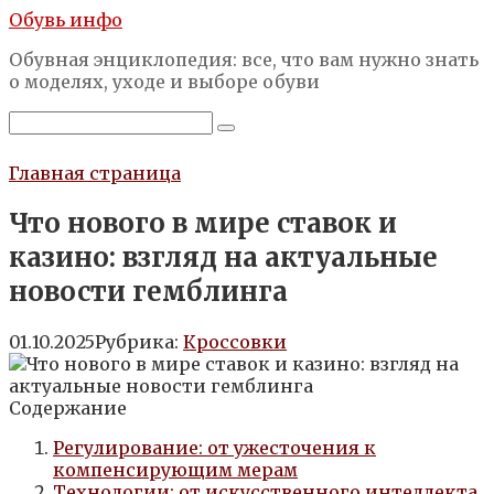
Перейти
Обувь инфо
к
Обувная энциклопедия: все, что вам нужно знать
контенту
о моделях, уходе и выборе обуви
Поиск:
Главная страница
Что нового в мире ставок и
казино: взгляд на актуальные
новости гемблинга
01.10.2025
Рубрика:
Кроссовки
Содержание
Регулирование: от ужесточения к
компенсирующим мерам
Технологии: от искусственного интеллекта