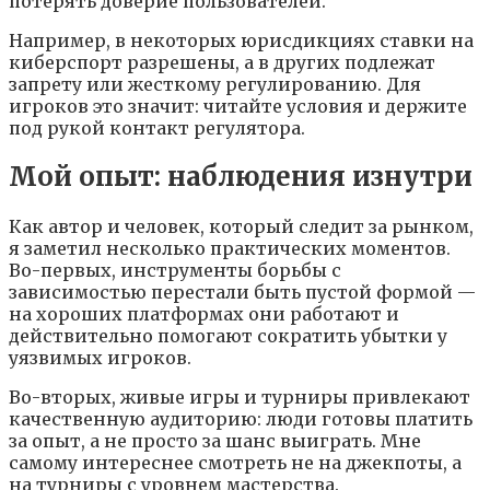
потерять доверие пользователей.
Например, в некоторых юрисдикциях ставки на
киберспорт разрешены, а в других подлежат
запрету или жесткому регулированию. Для
игроков это значит: читайте условия и держите
под рукой контакт регулятора.
Мой опыт: наблюдения изнутри
Как автор и человек, который следит за рынком,
я заметил несколько практических моментов.
Во-первых, инструменты борьбы с
зависимостью перестали быть пустой формой —
на хороших платформах они работают и
действительно помогают сократить убытки у
уязвимых игроков.
Во-вторых, живые игры и турниры привлекают
качественную аудиторию: люди готовы платить
за опыт, а не просто за шанс выиграть. Мне
самому интереснее смотреть не на джекпоты, а
на турниры с уровнем мастерства.