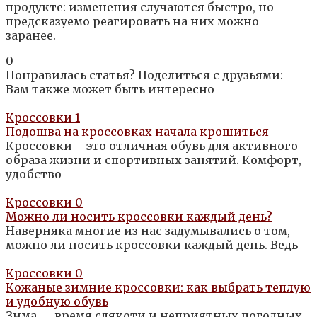
продукте: изменения случаются быстро, но
предсказуемо реагировать на них можно
заранее.
0
Понравилась статья? Поделиться с друзьями:
Вам также может быть интересно
Кроссовки
1
Подошва на кроссовках начала крошиться
Кроссовки – это отличная обувь для активного
образа жизни и спортивных занятий. Комфорт,
удобство
Кроссовки
0
Можно ли носить кроссовки каждый день?
Наверняка многие из нас задумывались о том,
можно ли носить кроссовки каждый день. Ведь
Кроссовки
0
Кожаные зимние кроссовки: как выбрать теплую
и удобную обувь
Зима — время слякоти и неприятных погодных