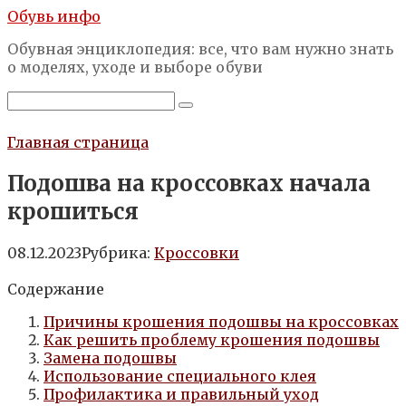
Перейти
Обувь инфо
к
Обувная энциклопедия: все, что вам нужно знать
контенту
о моделях, уходе и выборе обуви
Поиск:
Главная страница
Подошва на кроссовках начала
крошиться
08.12.2023
Рубрика:
Кроссовки
Содержание
Причины крошения подошвы на кроссовках
Как решить проблему крошения подошвы
Замена подошвы
Использование специального клея
Профилактика и правильный уход