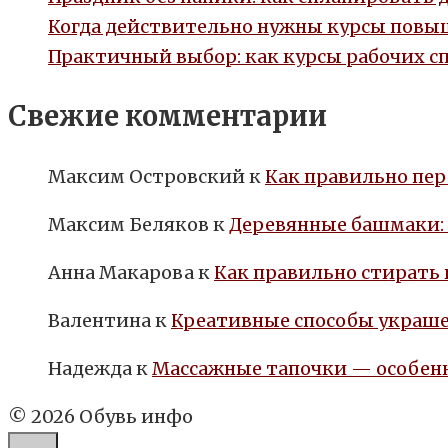
Когда действительно нужны курсы повыш
Практичный выбор: как курсы рабочих с
Свежие комментарии
Максим Островский
к
Как правильно пер
Максим Беляков
к
Деревянные башмаки:
Анна Макарова
к
Как правильно стирать
Валентина
к
Креативные способы украше
Надежда
к
Массажные тапочки — особенн
© 2026 Обувь инфо