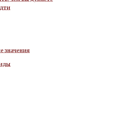
идти
е значения
виды