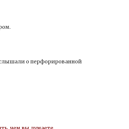
ром.
е слышали о перфорированной
ть, чем вы думаете