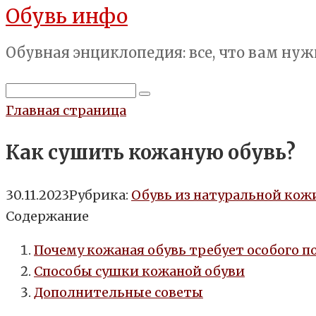
Обувь инфо
Перейти
к
Обувная энциклопедия: все, что вам нуж
контенту
Поиск:
Главная страница
Как сушить кожаную обувь?
30.11.2023
Рубрика:
Обувь из натуральной кож
Содержание
Почему кожаная обувь требует особого п
Способы сушки кожаной обуви
Дополнительные советы