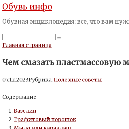
Обувь инфо
Перейти
к
Обувная энциклопедия: все, что вам нуж
контенту
Поиск:
Главная страница
Чем смазать пластмассовую м
07.12.2023
Рубрика:
Полезные советы
Содержание
Вазелин
Графитовый порошок
Мыло или карандаш