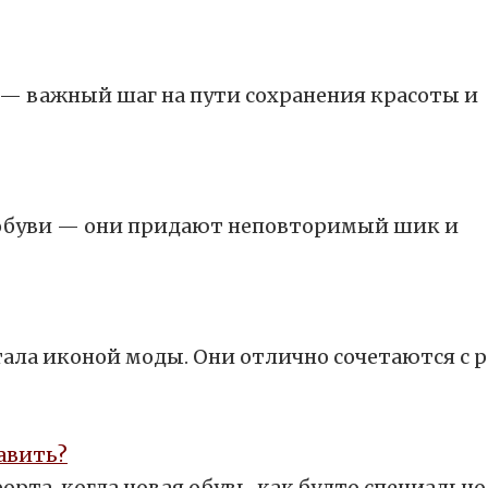
— важный шаг на пути сохранения красоты и
х обуви — они придают неповторимый шик и
тала иконой моды. Они отлично сочетаются с
равить?
орта, когда новая обувь, как будто специальн