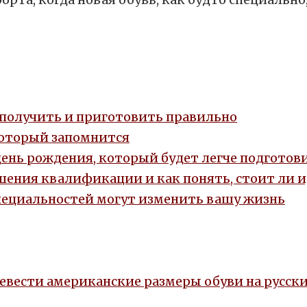
, получить и приготовить правильно
который запомнится
день рождения, который будет легче подготови
ения квалификации и как понять, стоит ли 
пециальностей могут изменить вашу жизнь
евести американские размеры обуви на русски