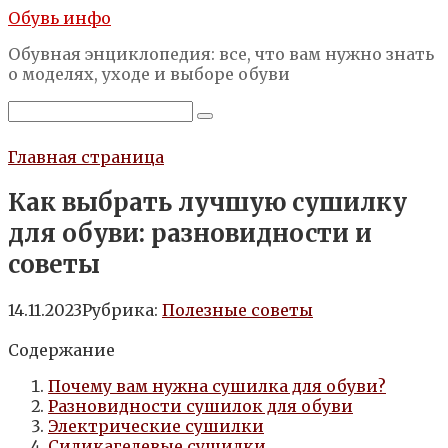
Перейти
Обувь инфо
к
Обувная энциклопедия: все, что вам нужно знать
контенту
о моделях, уходе и выборе обуви
Поиск:
Главная страница
Как выбрать лучшую сушилку
для обуви: разновидности и
советы
14.11.2023
Рубрика:
Полезные советы
Содержание
Почему вам нужна сушилка для обуви?
Разновидности сушилок для обуви
Электрические сушилки
Силикагелевые сушилки