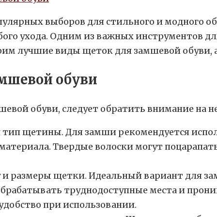
пулярных выборов для стильного и модного об
обого ухода. Одним из важных инструментов д
рим лучшие виды щеток для замшевой обуви, а
амшевой обуви
мшевой обуви, следует обратить внимание на 
 тип щетины. Для замши рекомендуется испо
атериала. Твердые волоски могут поцарапать
у и размеры щетки. Идеальный вариант для з
обрабатывать труднодоступные места и прони
 удобство при использовании.