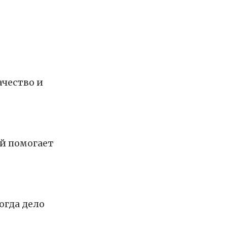
ачество и
ый помогает
огда дело