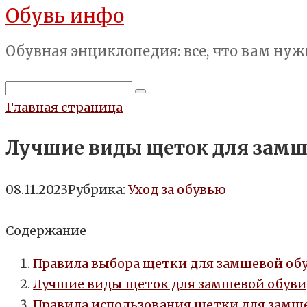
Обувь инфо
Перейти
к
Обувная энциклопедия: все, что вам нуж
контенту
Поиск:
Главная страница
Лучшие виды щеток для замше
08.11.2023
Рубрика:
Уход за обувью
Содержание
Правила выбора щетки для замшевой об
Лучшие виды щеток для замшевой обуви
Правила использования щетки для замш