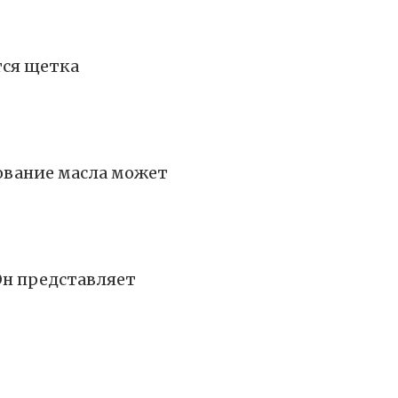
тся щетка
ование масла может
Он представляет