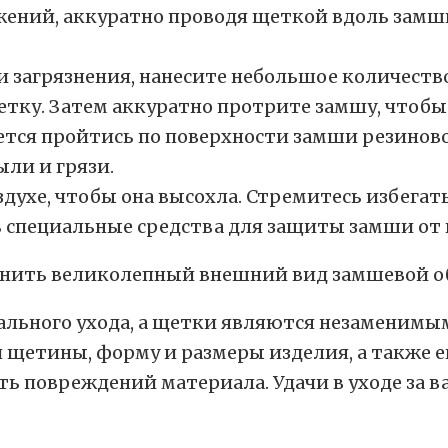
жений, аккуратно проводя щеткой вдоль замши
ли загрязнения, нанесите небольшое количест
тку. Затем аккуратно протрите замшу, чтобы 
ется пройтись по поверхности замши резинов
ыли и грязи.
здухе, чтобы она высохла. Стремитесь избегат
 специальные средства для защиты замши от в
анить великолепный внешний вид замшевой о
иального ухода, а щетки являются незаменимы
щетины, форму и размеры изделия, а также ег
ь повреждений материала. Удачи в уходе за 