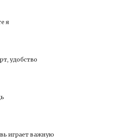
е я
рт, удобство
дь
увь играет важную