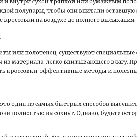
и и внутри сухой тряпкой или бумажным поло
аждой полупары, чтобы они впитали оставшуюс
е кроссовки на воздухе до полного высыхания.
к
азеты или полотенец, существуют специальные
 из материала, легко впитывающего влагу. П
 это один из самых быстрых способов высушит
ни полностью высохнут. Однако, будьте осто
ный и несложный. Бездумное ношение влажной