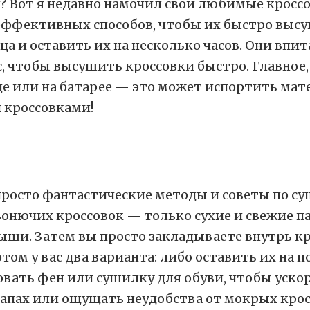
ки? Вот я недавно намочил свои любимые кросс
 эффективных способов, чтобы их быстро высу
а и оставить их на несколько часов. Они впит
 чтобы высушить кроссовки быстро. Главное, н
е или на батарее — это может испортить матер
 кроссовками!
ь просто фантастические методы и советы по су
нючих кроссовок — только сухие и свежие пар
дыши. Затем вы просто закладываете внутрь 
отом у вас два варианта: либо оставить их на
вать фен или сушилку для обуви, чтобы ускорит
апах или ощущать неудобства от мокрых кросс