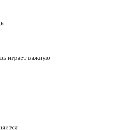
дь
увь играет важную
няется